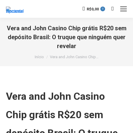
R$
0,00
0
Vera and John Casino Chip grátis R$20 sem
depósito Brasil: O truque que ninguém quer
revelar
Você está aqui:
Início
Vera and John Casino Chip…
Vera and John Casino
Chip grátis R$20 sem