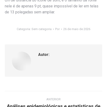
cm de distância do ícone de som, e o tamanho da fonte
nele é de apenas 9 pt, quase impossível de ler em telas
de 13 polegadas sem ampliar.
Categoria: Sem categoria
Por
26 de maio de 2026
Autor:
ANTERIOR
Análises epidemiológicas e estatísticas de