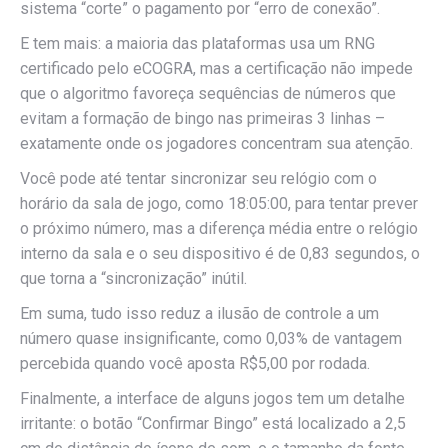
sistema “corte” o pagamento por “erro de conexão”.
E tem mais: a maioria das plataformas usa um RNG
certificado pelo eCOGRA, mas a certificação não impede
que o algoritmo favoreça sequências de números que
evitam a formação de bingo nas primeiras 3 linhas –
exatamente onde os jogadores concentram sua atenção.
Você pode até tentar sincronizar seu relógio com o
horário da sala de jogo, como 18:05:00, para tentar prever
o próximo número, mas a diferença média entre o relógio
interno da sala e o seu dispositivo é de 0,83 segundos, o
que torna a “sincronização” inútil.
Em suma, tudo isso reduz a ilusão de controle a um
número quase insignificante, como 0,03% de vantagem
percebida quando você aposta R$5,00 por rodada.
Finalmente, a interface de alguns jogos tem um detalhe
irritante: o botão “Confirmar Bingo” está localizado a 2,5